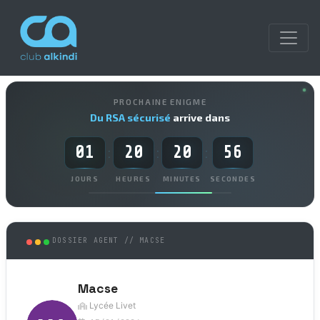
PROCHAINE ENIGME
Du RSA sécurisé
arrive dans
01
20
20
56
:
:
:
JOURS
HEURES
MINUTES
SECONDES
DOSSIER AGENT // MACSE
Macse
Lycée Livet