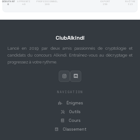
DÉBUTANT
APPRENTI
PROFESSIONNEL
EXPERT
MAÎTRE
0
40
100
250
315
ClubAlkindi
Lancé en 2019 par deux amis passionnés de cryptologie et
candidats du concours Alkindi. Entraînez-vous au décryptage et
progressez à votre rythme.
NAVIGATION
Énigmes
Outils
Cours
Classement