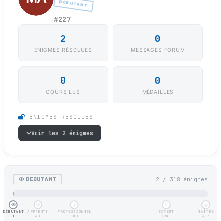
DÉBUTANT
#227
2
0
ÉNIGMES RÉSOLUES
MESSAGES FORUM
0
0
COURS LUS
MÉDAILLES
ÉNIGMES RÉSOLUES
Voir les 2 énigmes
2 / 318 énigmes
DÉBUTANT
DÉBUTANT
APPRENTI
PROFESSIONNEL
EXPERT
MAÎTRE
0
40
100
250
315