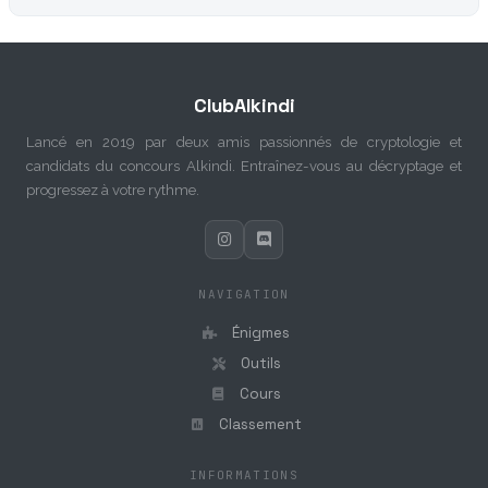
ClubAlkindi
Lancé en 2019 par deux amis passionnés de cryptologie et
candidats du concours Alkindi. Entraînez-vous au décryptage et
progressez à votre rythme.
NAVIGATION
Énigmes
Outils
Cours
Classement
INFORMATIONS