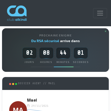
PROCHAINE ENIGME
Du RSA sécurisé
arrive dans
02
08
44
01
:
:
:
JOURS
HEURES
MINUTES
SECONDES
DOSSIER AGENT // MAEL
Mael
29/11/2021