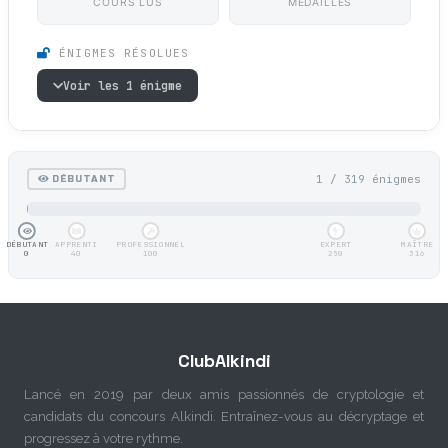
COURS LUS
MÉDAILLES
ÉNIGMES RÉSOLUES
Voir les 1 énigme
1 / 319 énigmes
DÉBUTANT
DÉBUTANT
APPRENTI
PROFESSIONNEL
EXPERT
MAÎTRE
0
40
100
250
316
ClubAlkindi
Lancé en 2019 par deux amis passionnés de cryptologie et
candidats du concours Alkindi. Entraînez-vous au décryptage et
progressez à votre rythme.