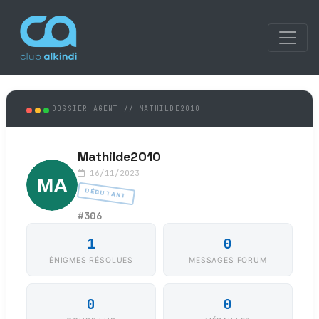
DOSSIER AGENT // MATHILDE2010
Mathilde2010
16/11/2023
DÉBUTANT
#306
1
0
ÉNIGMES RÉSOLUES
MESSAGES FORUM
0
0