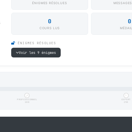
ÉNIGMES RÉSOLUES
MESSAGES
0
0
5
COURS LUS
MÉDAI
ÉNIGMES RÉSOLUES
Voir les 9 énigmes
PROFESSIONNEL
EXPERT
100
250