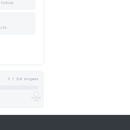
 FORUM
LLES
9 / 318 énigmes
MAÎTRE
315