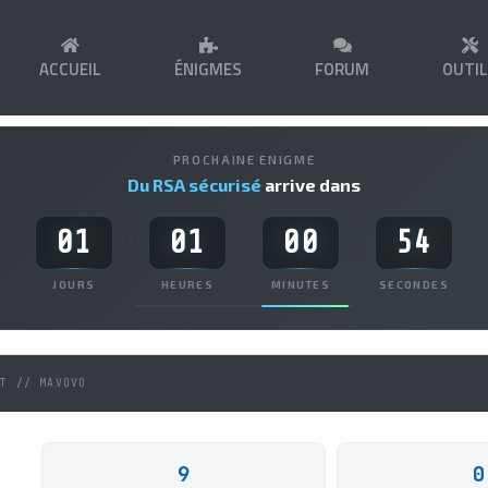
ACCUEIL
ÉNIGMES
FORUM
OUTI
PROCHAINE ENIGME
Du RSA sécurisé
arrive dans
01
01
00
54
:
:
:
JOURS
HEURES
MINUTES
SECONDES
NT // MAVOVO
9
0