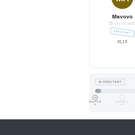
Mavovo
11/10/202
DÉBUTANT
#115
DÉBUTANT
DÉBUTANT
APPRENTI
0
40