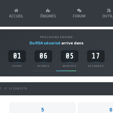
ACCUEIL
ÉNIGMES
FORUM
OUTI
PROCHAINE ENIGME
Du RSA sécurisé
arrive dans
01
06
05
17
:
:
:
JOURS
HEURES
MINUTES
SECONDES
NT // VIGENÈRE78
5
0