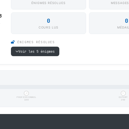
ÉNIGMES RÉSOLUES
MESSAGES
8
0
0
1
COURS LUS
MÉDAI
ÉNIGMES RÉSOLUES
Voir les 5 énigmes
PROFESSIONNEL
EXPERT
100
250