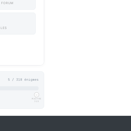
 FORUM
LLES
5 / 318 énigmes
MAÎTRE
315