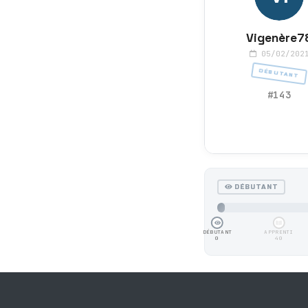
Vigenère7
05/02/202
DÉBUTANT
#143
DÉBUTANT
DÉBUTANT
APPRENTI
0
40