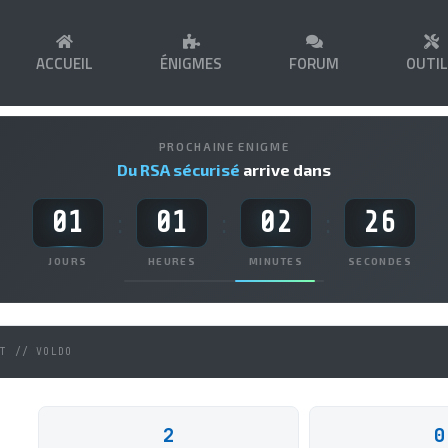
ACCUEIL
ÉNIGMES
FORUM
OUTI
PROCHAINE ENIGME
Du RSA sécurisé
arrive dans
01
01
02
26
:
:
:
JOURS
HEURES
MINUTES
SECONDES
NT // VOLDO
2
0