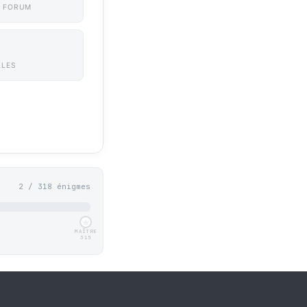
 FORUM
LLES
2 / 318 énigmes
MAÎTRE
315