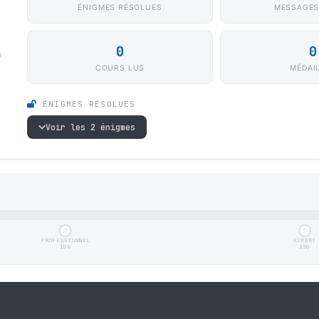
ÉNIGMES RÉSOLUES
MESSAGES
0
0
0
COURS LUS
MÉDAI
ÉNIGMES RÉSOLUES
Voir les 2 énigmes
PROFESSIONNEL
EXPERT
100
250