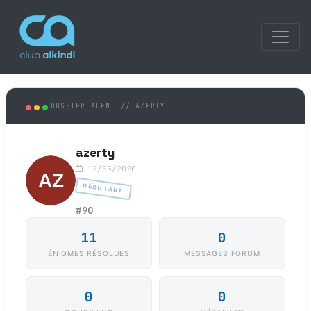
DOSSIER AGENT // AZERTY
azerty
12/05/2020
DÉBUTANT
#90
11
0
ÉNIGMES RÉSOLUES
MESSAGES FORUM
0
0