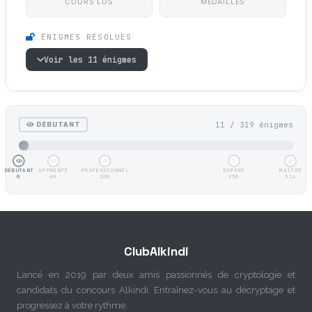
COURS LUS
MÉDAILLES
ÉNIGMES RÉSOLUES
Voir les 11 énigmes
11 / 319 énigmes
DÉBUTANT
DÉBUTANT
APPRENTI
PROFESSIONNEL
EXPERT
MAÎTRE
0
40
100
250
316
ClubAlkindi
Lancé en 2019 par deux amis passionnés de cryptologie et
candidats du concours Alkindi. Entraînez-vous au décryptage et
progressez à votre rythme.