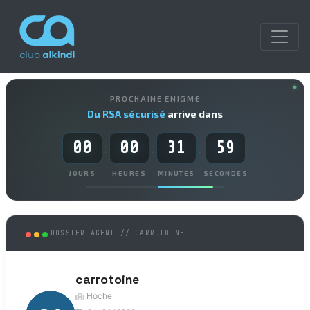
PROCHAINE ENIGME
Du RSA sécurisé
arrive dans
00
00
31
59
:
:
:
JOURS
HEURES
MINUTES
SECONDES
DOSSIER AGENT // CARROTOINE
carrotoine
Hoche