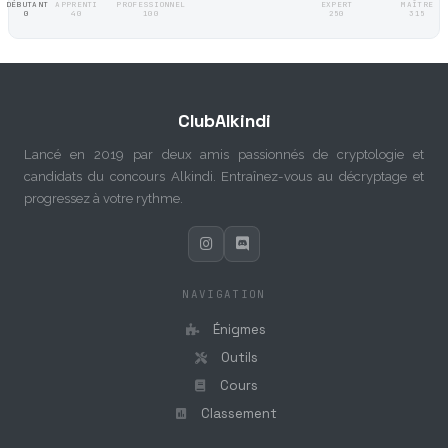
DÉBUTANT
APPRENTI
PROFESSIONNEL
EXPERT
MAÎTRE
0
40
100
250
315
ClubAlkindi
Lancé en 2019 par deux amis passionnés de cryptologie et
candidats du concours Alkindi. Entraînez-vous au décryptage et
progressez à votre rythme.
NAVIGATION
Énigmes
Outils
Cours
Classement