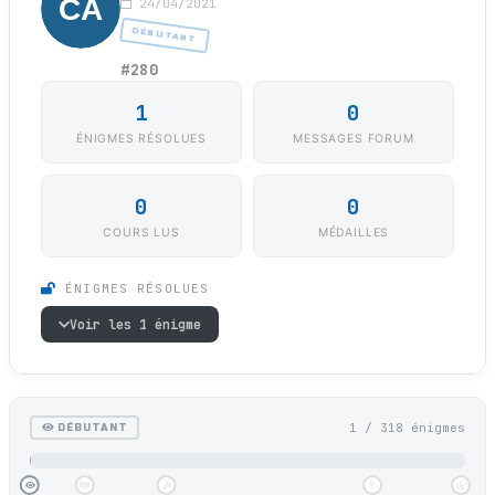
24/04/2021
DÉBUTANT
#280
1
0
ÉNIGMES RÉSOLUES
MESSAGES FORUM
0
0
COURS LUS
MÉDAILLES
ÉNIGMES RÉSOLUES
Voir les 1 énigme
1 / 318 énigmes
DÉBUTANT