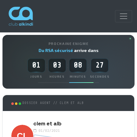
PROCHAINE ENIGME
Du RSA sécurisé
arrive dans
01
03
08
27
:
:
:
JOURS
HEURES
MINUTES
SECONDES
DOSSIER AGENT // CLEM ET ALB
clem et alb
01/02/2021