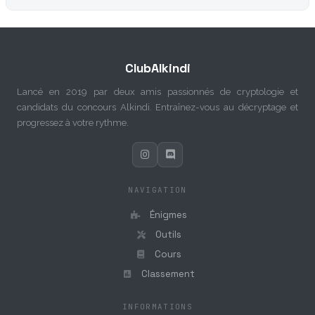
ClubAlkindi
Lancé en 2019 par deux amis passionnés de cryptologie et
candidats du concours Alkindi. Entraînez-vous au décryptage et
progressez à votre rythme.
NAVIGATION
Énigmes
Outils
Cours
Classement
INFORMATIONS