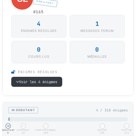
DÉBUTANT
#165
4
1
ÉNIGMES RÉSOLUES
MESSAGES FORUM
0
0
COURS LUS
MÉDAILLES
ÉNIGMES RÉSOLUES
Voir les 4 énigmes
4 / 318 énigmes
DÉBUTANT
DÉBUTANT
APPRENTI
PROFESSIONNEL
EXPERT
MAÎTRE
0
40
100
250
315