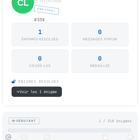
21/10/2024
DÉBUTANT
#338
1
0
ÉNIGMES RÉSOLUES
MESSAGES FORUM
0
0
COURS LUS
MÉDAILLES
ÉNIGMES RÉSOLUES
Voir les 1 énigme
1 / 318 énigmes
DÉBUTANT