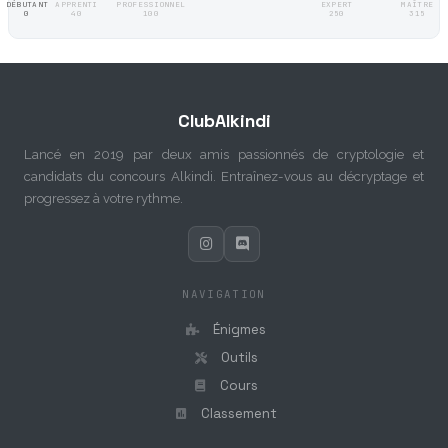
DÉBUTANT
APPRENTI
PROFESSIONNEL
EXPERT
MAÎTRE
0
40
100
250
315
ClubAlkindi
Lancé en 2019 par deux amis passionnés de cryptologie et
candidats du concours Alkindi. Entraînez-vous au décryptage et
progressez à votre rythme.
NAVIGATION
Énigmes
Outils
Cours
Classement