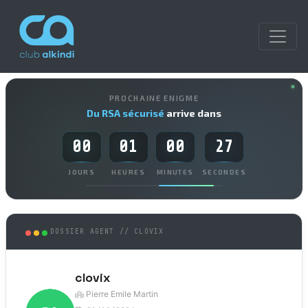
PROCHAINE ENIGME
Du RSA sécurisé
arrive dans
00
01
00
27
:
:
:
JOURS
HEURES
MINUTES
SECONDES
DOSSIER AGENT // CLOVIX
clovix
Pierre Emile Martin