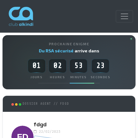
PROCHAINE ENIGME
Du RSA sécurisé
arrive dans
01
02
53
23
:
:
:
JOURS
HEURES
MINUTES
SECONDES
DOSSIER AGENT // FDGD
fdgd
22/02/2023