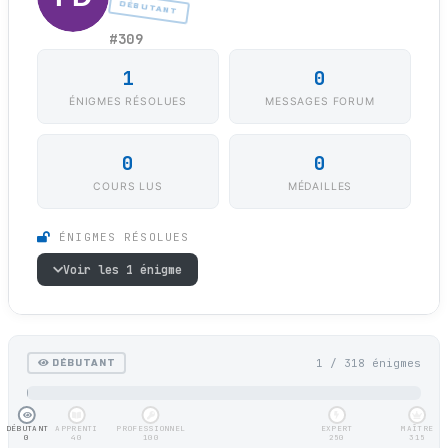
DÉBUTANT
#309
1
0
ÉNIGMES RÉSOLUES
MESSAGES FORUM
0
0
COURS LUS
MÉDAILLES
ÉNIGMES RÉSOLUES
Voir les 1 énigme
1 / 318 énigmes
DÉBUTANT
DÉBUTANT
APPRENTI
PROFESSIONNEL
EXPERT
MAÎTRE
0
40
100
250
315