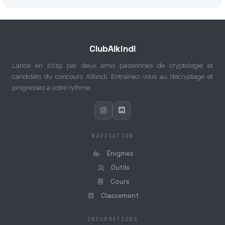
ClubAlkindi
Lancé en 2019 par deux amis passionnés de cryptologie et
candidats du concours Alkindi. Entraînez-vous au décryptage et
progressez à votre rythme.
NAVIGATION
Énigmes
Outils
Cours
Classement
INFORMATIONS