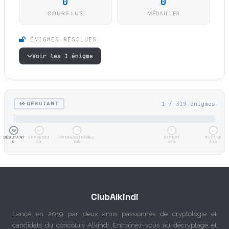
0
0
COURS LUS
MÉDAILLES
ÉNIGMES RÉSOLUES
Voir les 1 énigme
1 / 319 énigmes
DÉBUTANT
DÉBUTANT
APPRENTI
PROFESSIONNEL
EXPERT
MAÎTRE
0
40
100
250
316
ClubAlkindi
Lancé en 2019 par deux amis passionnés de cryptologie et
candidats du concours Alkindi. Entraînez-vous au décryptage et