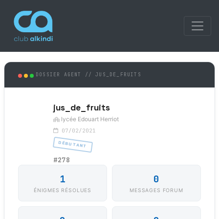
DOSSIER AGENT // JUS_DE_FRUITS
jus_de_fruits
lycée Edouart Herriot
07/02/2021
DÉBUTANT
#278
1
0
ÉNIGMES RÉSOLUES
MESSAGES FORUM