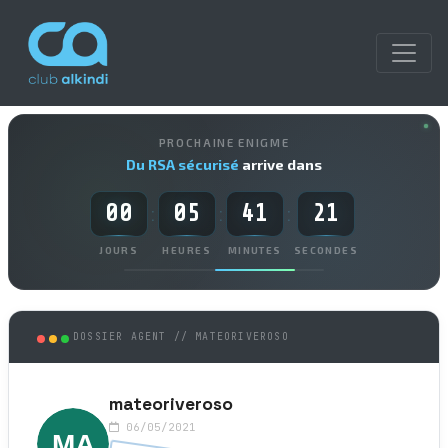
PROCHAINE ENIGME
Du RSA sécurisé
arrive dans
00
05
41
21
:
:
:
JOURS
HEURES
MINUTES
SECONDES
DOSSIER AGENT // MATEORIVEROSO
mateoriveroso
06/05/2021