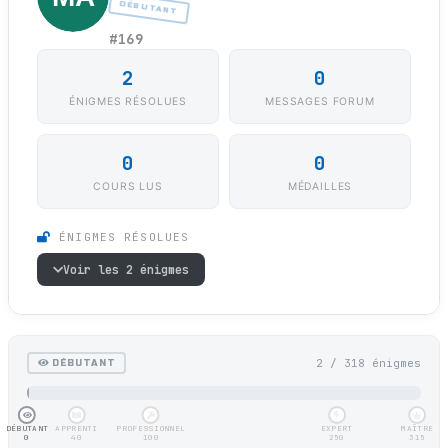
DÉBUTANT
#169
2
0
ÉNIGMES RÉSOLUES
MESSAGES FORUM
0
0
COURS LUS
MÉDAILLES
ÉNIGMES RÉSOLUES
Voir les 2 énigmes
2 / 318 énigmes
DÉBUTANT
DÉBUTANT
APPRENTI
PROFESSIONNEL
EXPERT
MAÎTRE
0
40
100
250
315