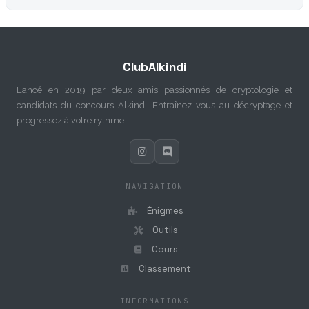
ClubAlkindi
Lancé en 2019 par deux amis passionnés de cryptologie et
candidats du concours Alkindi. Entraînez-vous au décryptage et
progressez à votre rythme.
NAVIGATION
Énigmes
Outils
Cours
Classement
INFORMATIONS