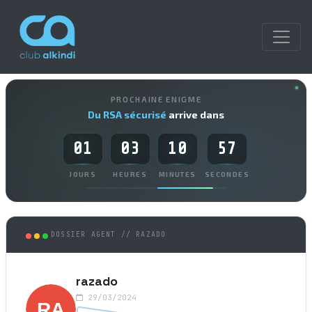
PROCHAINE ENIGME
Du RSA sécurisé
arrive dans
01
03
10
57
:
:
:
JOURS
HEURES
MINUTES
SECONDES
DOSSIER AGENT // RAZADO
razado
29/03/2024