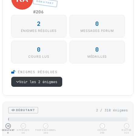
DÉBUTANT
#206
2
0
ÉNIGMES RÉSOLUES
MESSAGES FORUM
0
0
COURS LUS
MÉDAILLES
ÉNIGMES RÉSOLUES
Voir les 2 énigmes
2 / 318 énigmes
DÉBUTANT
DÉBUTANT
APPRENTI
PROFESSIONNEL
EXPERT
MAÎTRE
0
40
100
250
315