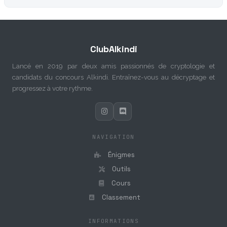
ClubAlkindi
Lancé en 2019 par deux amis passionnés de cryptologie et
candidats du concours Alkindi. Entraînez-vous au décryptage et
progressez à votre rythme.
NAVIGATION
Énigmes
Outils
Cours
Classement
INFORMATIONS