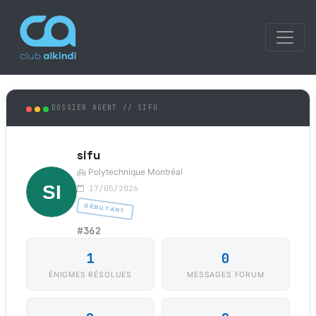
DOSSIER AGENT // SIFU
sifu
Polytechnique Montréal
17/05/2026
DÉBUTANT
#362
1
0
ÉNIGMES RÉSOLUES
MESSAGES FORUM