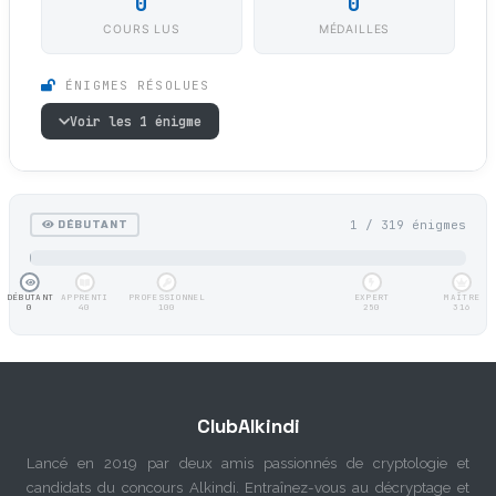
0
0
COURS LUS
MÉDAILLES
ÉNIGMES RÉSOLUES
Voir les 1 énigme
1 / 319 énigmes
DÉBUTANT
DÉBUTANT
APPRENTI
PROFESSIONNEL
EXPERT
MAÎTRE
0
40
100
250
316
ClubAlkindi
Lancé en 2019 par deux amis passionnés de cryptologie et
candidats du concours Alkindi. Entraînez-vous au décryptage et