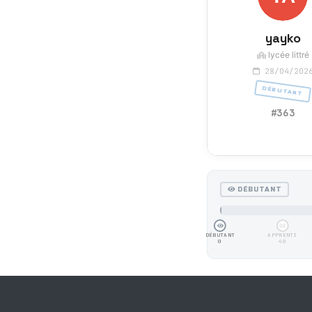
yayko
lycée littré
28/04/202
DÉBUTANT
#363
DÉBUTANT
DÉBUTANT
APPRENTI
0
40