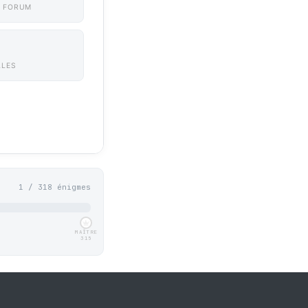
 FORUM
LLES
1 / 318 énigmes
MAÎTRE
315