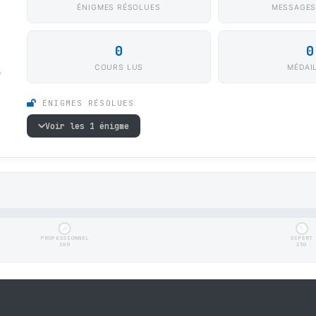
ÉNIGMES RÉSOLUES
MESSAGES
0
0
COURS LUS
MÉDAI
6
ÉNIGMES RÉSOLUES
Voir les 1 énigme
PROFESSIONNEL
EXPERT
100
250