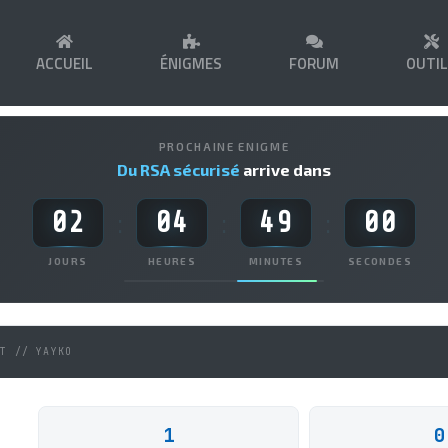
ACCUEIL
ÉNIGMES
FORUM
OUTI
PROCHAINE ENIGME
Du RSA sécurisé
arrive dans
02
04
49
00
:
:
:
JOURS
HEURES
MINUTES
SECONDES
NT // YAYKO
1
0