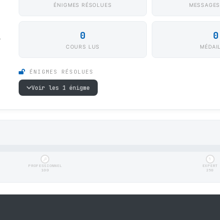
ÉNIGMES RÉSOLUES
MESSAGES
0
0
6
COURS LUS
MÉDAI
ÉNIGMES RÉSOLUES
Voir les 1 énigme
PROFESSIONNEL
EXPERT
100
250