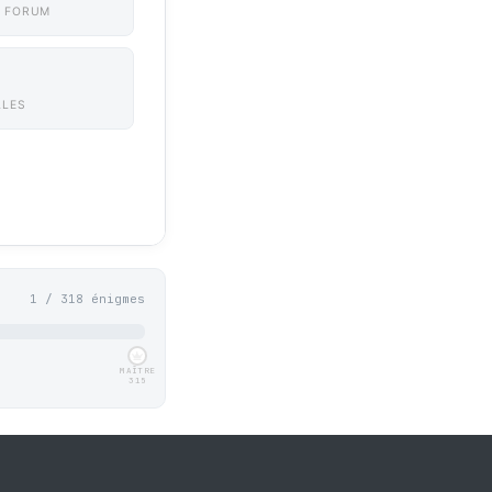
 FORUM
LLES
1 / 318 énigmes
MAÎTRE
315