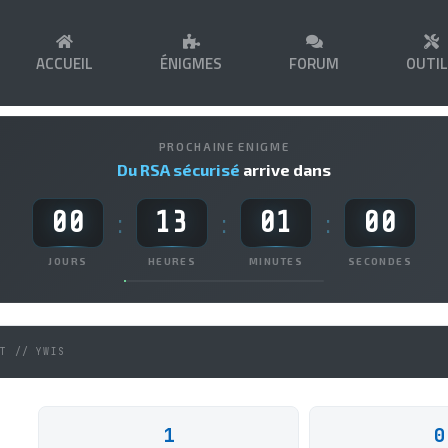
ACCUEIL
ÉNIGMES
FORUM
OUTI
PROCHAINE ENIGME
Du RSA sécurisé
arrive dans
00
13
00
59
:
:
:
JOURS
HEURES
MINUTES
SECONDES
NT // YWIS
1
0