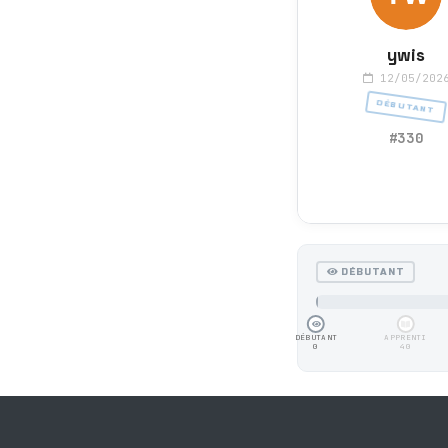
ywis
12/05/202
DÉBUTANT
#330
DÉBUTANT
DÉBUTANT
APPRENTI
0
40