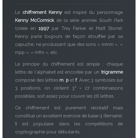
Le
chiffrement Kenny
est inspiré du personnage
Kenny McCormick
de la série animée
South Park
(créée en
1997
par Trey Parker et Matt Stone).
Kenny parle toujours de façon étouffée par sa
capuche, ne produisant que des sons « mmm », «
mpp », « mfm », etc.
Le principe du chiffrement est simple : chaque
lettre de l'alphabet est encodée par un
trigramme
composé des lettres
m
,
p
et
f
. Avec 3 symboles sur
3 positions, on obtient 3³ = 27 combinaisons
possibles, soit assez pour couvrir les 26 lettres.
Ce chiffrement est purement récréatif mais
constitue un excellent exercice de base-3 (ternaire).
Il est populaire dans les compétitions de
cryptographie pour débutants.