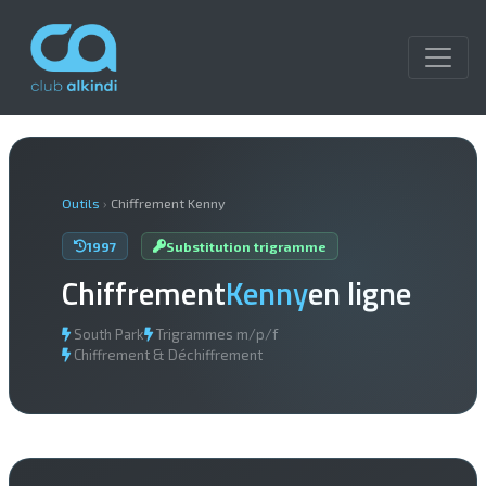
Outils
›
Chiffrement Kenny
1997
Substitution trigramme
Chiffrement
Kenny
en ligne
South Park
Trigrammes m/p/f
Chiffrement & Déchiffrement