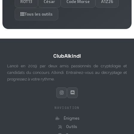
ROT13
César
Code Morse
A1Z26
Tous les outils
ClubAlkindi
Lancé en 2019 par deux amis passionnés de cryptologie et
candidats du concours Alkindi. Entraînez-vous au décryptage et
progressez à votre rythme.
NAVIGATION
Énigmes
Outils