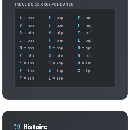
TABLE DE CORRESPONDANCE
A
 = mmm
B
 = mmp
C
 = mmf
D
 = mpm
E
 = mpp
F
 = mpf
G
 = mfm
H
 = mfp
I
 = mff
J
 = pmm
K
 = pmp
L
 = pmf
M
 = ppm
N
 = ppp
O
 = ppf
P
 = pfm
Q
 = pfp
R
 = pff
S
 = fmm
T
 = fmp
U
 = fmf
V
 = fpm
W
 = fpp
X
 = fpf
Y
 = ffm
Z
 = ffp
Histoire