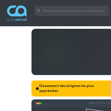
Classement des énigmes les plus
appréciées
DOSSIER N-13