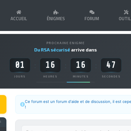
ACCUEIL
ÉNIGMES
FORUM
OUTI
PROCHAINE ENIGME
Du RSA sécurisé
arrive dans
01
16
16
47
:
:
:
JOURS
HEURES
MINUTES
SECONDES
Ce forum est un forum d'aide et de discussion, il est cep
!
4