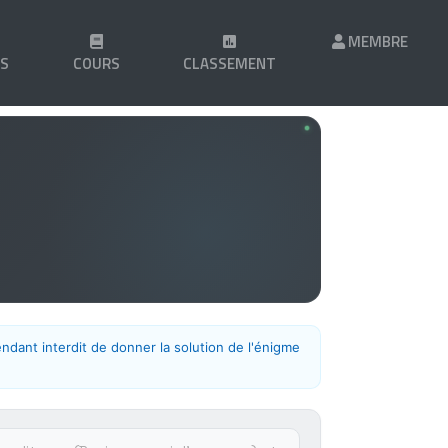
MEMBRE
LS
COURS
CLASSEMENT
endant interdit de donner la solution de l'énigme