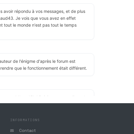
as avoir répondu à vos messages, et de plus
aud43. Je vois que vous avez en effet
t tout le monde n'est pas tout le temps
teur de l'énigme d'après le forum est
mprendre que le fonctionnement était différent.
e entre 14h et 15h ! Rejoignez notre discord
igmes de l'affiche de l'édition 2021-2022 du
INFORMATIONS
Contact