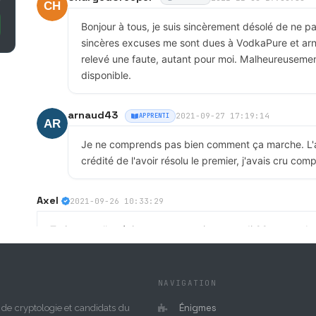
Bonjour à tous, je suis sincèrement désolé de ne p
sincères excuses me sont dues à VodkaPure et arn
relevé une faute, autant pour moi. Malheureusemen
disponible.
arnaud43
2021-09-27 17:19:14
APPRENTI
Je ne comprends pas bien comment ça marche. L'au
crédité de l'avoir résolu le premier, j'avais cru co
Axel
2021-09-26 10:33:29
Trois nouvelles énigmes vont sortir mercredi 29 septembr
pour plus de détails et pour nous aider à trouver les 4 én
concours ! Lien => https://discord.gg/WcZ5uSekV2
NAVIGATION
Axel
2021-09-26 10:30:16
Énigmes
de cryptologie et candidats du