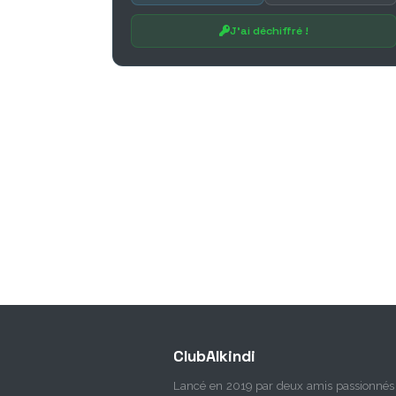
J'ai déchiffré !
ClubAlkindi
Lancé en 2019 par deux amis passionnés 