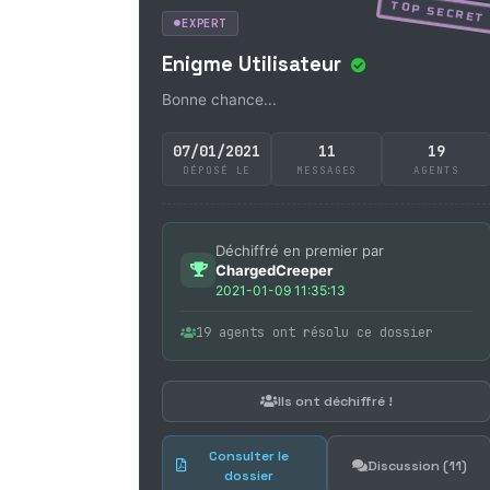
TOP SECRET
EXPERT
Enigme Utilisateur
Bonne chance...
07/01/2021
11
19
DÉPOSÉ LE
MESSAGES
AGENTS
Déchiffré en premier par
ChargedCreeper
2021-01-09 11:35:13
19 agents ont résolu ce dossier
Ils ont déchiffré !
Consulter le
Discussion (11)
dossier