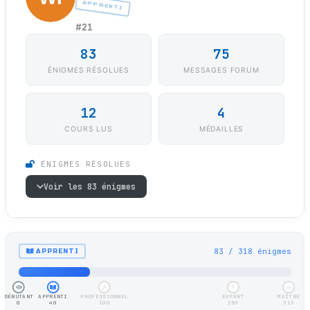
APPRENTI
#21
83
75
ÉNIGMES RÉSOLUES
MESSAGES FORUM
12
4
COURS LUS
MÉDAILLES
ÉNIGMES RÉSOLUES
Voir les 83 énigmes
83 / 318 énigmes
APPRENTI
DÉBUTANT
APPRENTI
PROFESSIONNEL
EXPERT
MAÎTRE
0
40
100
250
315