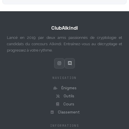
ClubAlkindi
Lancé en 2019 par deux amis passionnés de cryptologie et
candidats du concours Alkindi. Entraînez-vous au décryptage et
progressez à votre rythme.
NAVIGATION
Énigmes
Outils
Cours
Classement
INFORMATIONS