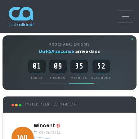
PROCHAINE ENIGME
Du RSA sécurisé
arrive dans
01
09
35
52
:
:
:
JOURS
HEURES
MINUTES
SECONDES
DOSSIER AGENT // WINCENT
wincent
05/06/2021