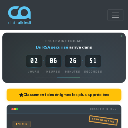
PROCHAINE ENIGME
Du RSA sécurisé
arrive dans
02
06
26
50
:
:
:
JOURS
HEURES
MINUTES
SECONDES
Classement des énigmes les plus appréciées
DOSSIER N-097
CONFIDENTIEL
MOYEN