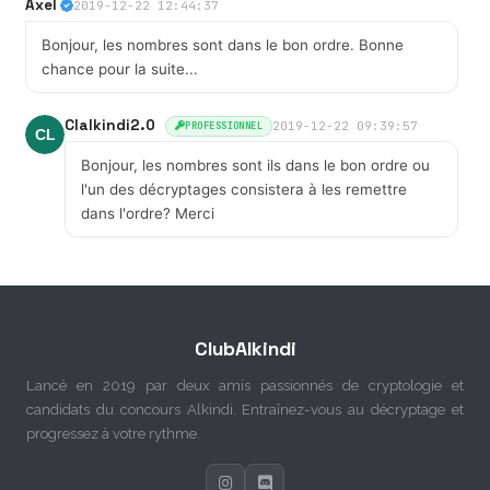
Axel
2019-12-22 12:44:37
Bonjour, les nombres sont dans le bon ordre. Bonne
chance pour la suite...
Clalkindi2.0
2019-12-22 09:39:57
PROFESSIONNEL
Bonjour, les nombres sont ils dans le bon ordre ou
l'un des décryptages consistera à les remettre
dans l'ordre? Merci
ClubAlkindi
Lancé en 2019 par deux amis passionnés de cryptologie et
candidats du concours Alkindi. Entraînez-vous au décryptage et
progressez à votre rythme.