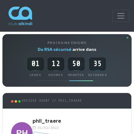
PROCHAINE ENIGME
Du RSA sécurisé
arrive dans
01
12
50
35
:
:
:
JOURS
HEURES
MINUTES
SECONDES
DOSSIER AGENT // PHIL_TRAERE
phil_traere
01/02/2022