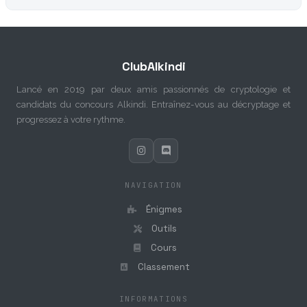
ClubAlkindi
Lancé en 2019 par deux amis passionnés de cryptologie et
candidats du concours Alkindi. Entraînez-vous au décryptage et
progressez à votre rythme.
NAVIGATION
Énigmes
Outils
Cours
Classement
INFORMATIONS