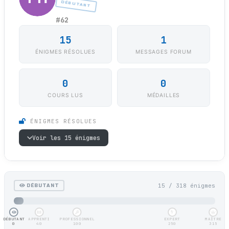
DÉBUTANT
#62
15
1
ÉNIGMES RÉSOLUES
MESSAGES FORUM
0
0
COURS LUS
MÉDAILLES
ÉNIGMES RÉSOLUES
Voir les 15 énigmes
15 / 318 énigmes
DÉBUTANT
DÉBUTANT
APPRENTI
PROFESSIONNEL
EXPERT
MAÎTRE
0
40
100
250
315