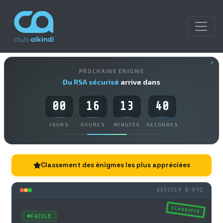
PROCHAINE ENIGME
Du RSA sécurisé
arrive dans
00
16
13
40
:
:
:
JOURS
HEURES
MINUTES
SECONDES
Classement des énigmes les plus appréciées
DOSSIER N-091
CLASSIFIÉ
FACILE