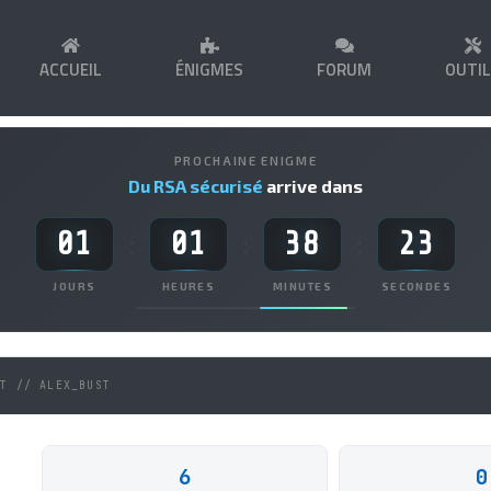
ACCUEIL
ÉNIGMES
FORUM
OUTI
PROCHAINE ENIGME
Du RSA sécurisé
arrive dans
01
01
38
23
:
:
:
JOURS
HEURES
MINUTES
SECONDES
NT // ALEX_BUST
6
0