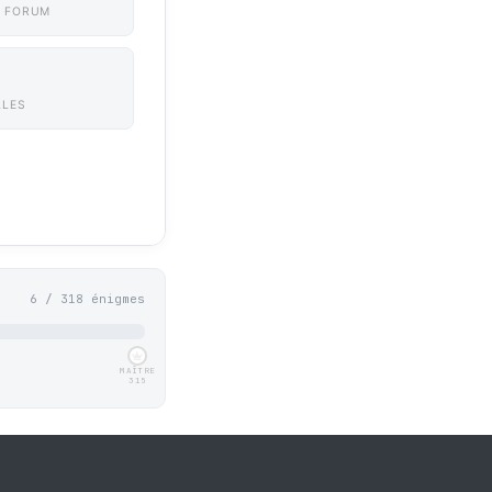
 FORUM
LLES
6 / 318 énigmes
MAÎTRE
315