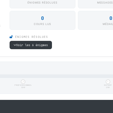
ÉNIGMES RÉSOLUES
MESSAGES
0
0
COURS LUS
MÉDAI
3
ÉNIGMES RÉSOLUES
Voir les 6 énigmes
PROFESSIONNEL
EXPERT
100
250