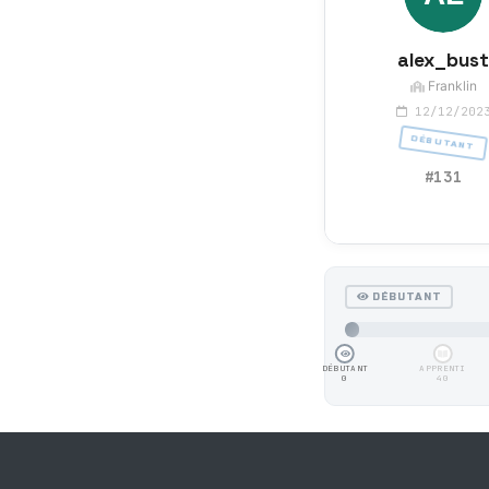
alex_bust
Franklin
12/12/202
DÉBUTANT
#131
DÉBUTANT
DÉBUTANT
APPRENTI
0
40