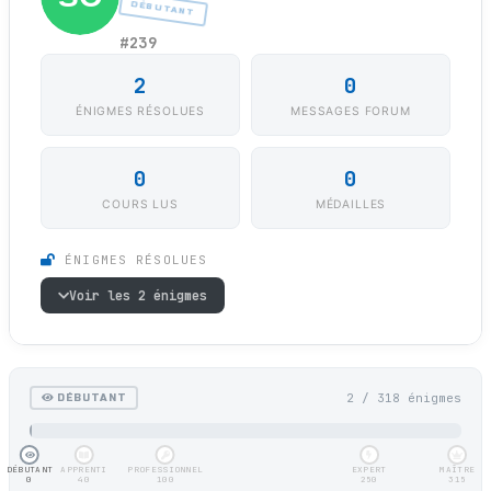
DÉBUTANT
#239
2
0
ÉNIGMES RÉSOLUES
MESSAGES FORUM
0
0
COURS LUS
MÉDAILLES
ÉNIGMES RÉSOLUES
Voir les 2 énigmes
2 / 318 énigmes
DÉBUTANT
DÉBUTANT
APPRENTI
PROFESSIONNEL
EXPERT
MAÎTRE
0
40
100
250
315