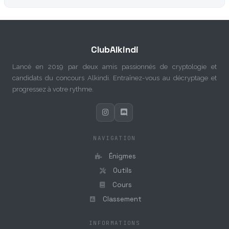
ClubAlkindi
Lancé en 2019 par deux amis passionnés de cryptologie et
candidats du concours Alkindi. Entraînez-vous au décryptage et
progressez à votre rythme.
NAVIGATION
Énigmes
Outils
Cours
Classement
INFORMATIONS