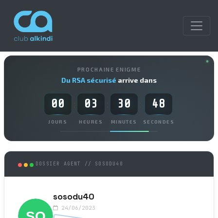
PROCHAINE ENIGME
Du RSA sécurisé
arrive dans
00
03
30
48
:
:
:
JOURS
HEURES
MINUTES
SECONDES
DOSSIER AGENT // SOSODU40
sosodu40
24/06/2023