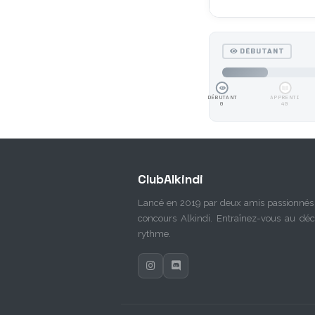
DÉBUTANT
DÉBUTANT
APPRENTI
0
40
ClubAlkindi
Lancé en 2019 par deux amis passionnés 
concours Alkindi. Entraînez-vous au déc
rythme.