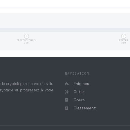
PROFESSIONNEL
EXPERT
100
250
NAVIGATION
Énigmes
de cryptologie et candidats du
ryptage et progressez à votre
Outils
Cours
Classement