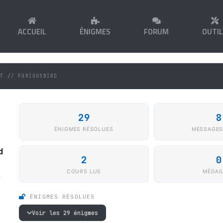
ACCUEIL
ÉNIGMES
FORUM
OUTI
NT // FURIOUSBIRD
29
8
ÉNIGMES RÉSOLUES
MESSAGES
d
2
0
COURS LUS
MÉDAI
1
ÉNIGMES RÉSOLUES
Voir les 29 énigmes