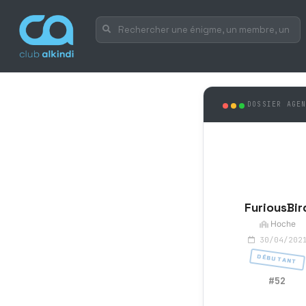
DOSSIER AGE
FuriousBir
Hoche
30/04/202
DÉBUTANT
#52