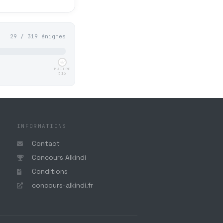
29 / 319 énigmes
MAÎTRE
316
INFORMATIONS
Contact
Concours Alkindi
Conditions
concours-alkindi.fr