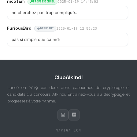
nicotam
2025-01-19 14:45:02
PROFESSIONNEL
ne cherchez pas trop compliqué...
FuriousBird
2025-01-19 12:50:23
DÉBUTANT
pas si simple que ça mdr
ClubAlkindi
Lancé en 2019 par deux amis passionnés de cryptologie et
candidats du concours Alkindi. Entraînez-vous au décryptage et
progressez à votre rythme.
NAVIGATION