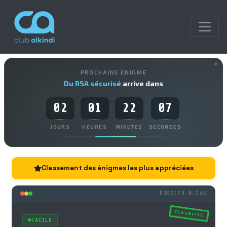
PROCHAINE ENIGME
Du RSA sécurisé
arrive dans
02
01
22
06
:
:
:
JOURS
HEURES
MINUTES
SECONDES
Classement des énigmes les plus appréciées
DOSSIER N-265
CLASSIFIÉ
FACILE