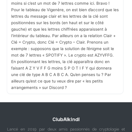
moins si c’est un mot de 7 lettres comme ici. Bravo !
Pour le tableau de Vigenère, on est bien d’accord que les
lettres du message clair et les lettres de la clé sont
positionnées sur les bords (en haut et sur le côté
gauche) et que les lettres chiffrées apparaissent à
l'intérieur du tableau. Par ailleurs on a la relation Clair +
Clé = Crypto, donc Clé = Crypto – Clair. Prenons un
exemple : supposons que la solution de l’énigme soit le
mot de 7 lettres « SPOTIFY ». Le crypto est AZYVFFG.
En positionnant les lettres, la clé apparaîtra donc en
faisant A Z Y V F F G moins S P O T I F Y qui donnera
une clé de type A B C A B C A. Qu’en penses tu ? Par
ailleurs qu’est ce que tu veux dire par « les petits
arrangements » sur Discord ?
LeSca
2023-01-09 00:20:43
PROFESSIONNEL
Bonjour Saint Erulo. J'ai regardé les options pour
ClubAlkindi
les 3 lettres ayant un même décalage avec une clé
de 3 lettres (si on peut me comprendre...). Une m'a
Lancé en 2019 par deux amis passionnés de cryptologie et