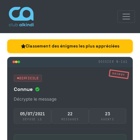
Classement des énigmes les plus appréciées
DOSSIER N-161
SECRET
DIFFICILE
Connue
Décrypte le message
05/07/2021
22
23
DÉPOSÉ LE
MESSAGES
AGENTS