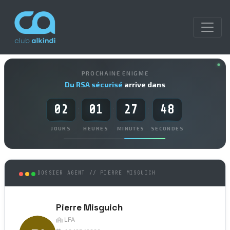
PROCHAINE ENIGME
Du RSA sécurisé
arrive dans
02
01
27
48
:
:
:
JOURS
HEURES
MINUTES
SECONDES
DOSSIER AGENT // PIERRE MISGUICH
Pierre Misguich
LFA