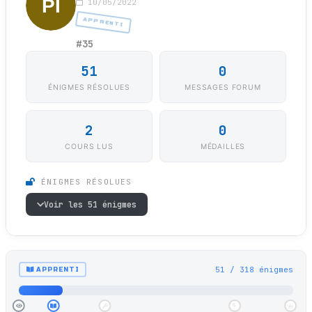
10/05/2022
APPRENTI
#35
51
0
ÉNIGMES RÉSOLUES
MESSAGES FORUM
2
0
COURS LUS
MÉDAILLES
ÉNIGMES RÉSOLUES
Voir les 51 énigmes
51 / 318 énigmes
APPRENTI