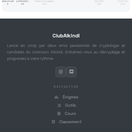
DÉBUTANT
APPRENTI
PROFESSIONNEL
EXPERT
MAÎTRE
0
40
100
250
315
ClubAlkindi
Lancé en 2019 par deux amis passionnés de cryptologie et
candidats du concours Alkindi. Entraînez-vous au décryptage et
progressez à votre rythme.
NAVIGATION
Énigmes
Outils
Cours
Classement