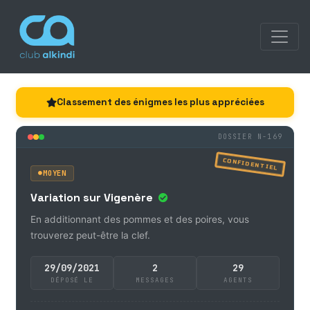
Classement des énigmes les plus appréciées
DOSSIER N-169
CONFIDENTIEL
MOYEN
Variation sur Vigenère
En additionnant des pommes et des poires, vous
trouverez peut-être la clef.
29/09/2021
2
29
DÉPOSÉ LE
MESSAGES
AGENTS