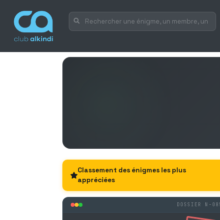
Classement des énigmes les plus
appréciées
DOSSIER N-08