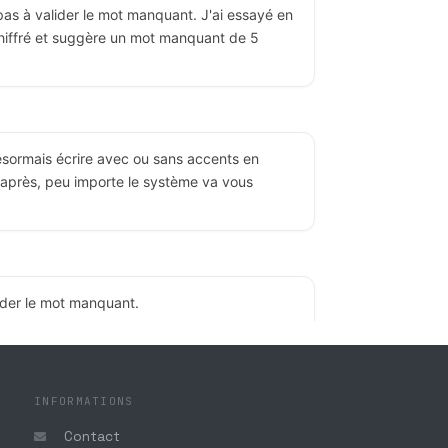
s à valider le mot manquant. J'ai essayé en
chiffré et suggère un mot manquant de 5
sormais écrire avec ou sans accents en
après, peu importe le système va vous
ider le mot manquant.
sans accents.
INFORMATIONS
ue vous avez résolues ! En effet, il ne faut
Contact
gmes, comme en crypto il n'y a pas