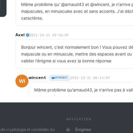
Même problème qu' @arnaud43 et @wincent, je n'arrive pa
majuscules, en minuscules avec et sans accents. J'ai dé
caractères.
Axel
2021-10-31 09:46:09
Bonjour wincent, c'est normalement bon ! Vous pouvez dé
majuscule ou en minuscule, mettre des espaces avant ou 
valider l'énigme si vous avez la bonne réponse
wincent
2021-10-31 00:14:59
APPRENTI
Même problème qu'arnaud43, je n'arrive pas à val
J'ai essayé en majuscules, en minuscules avec et 
Axel
2021-09-12 19:19:45
NAVIGATION
Bonjour arnaud43 et félicitations pour toutes les énigmes q
Énigmes
de cryptologie et candidats du
pas mettre d'accent pour soumettre les réponses aux éni