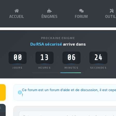
ACCUEIL
ÉNIGMES
FORUM
OUTI
PROCHAINE ENIGME
Du RSA sécurisé
arrive dans
00
13
06
23
:
:
:
JOURS
HEURES
MINUTES
SECONDES
Ce forum est un forum d'aide et de discussion, il est cep
!
5