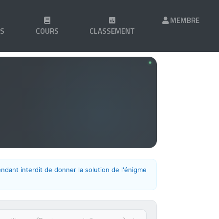
MEMBRE
LS
COURS
CLASSEMENT
endant interdit de donner la solution de l'énigme