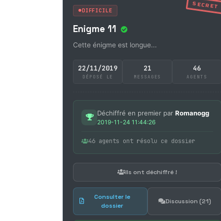
SECRET
DIFFICILE
Enigme 11
Cette énigme est longue...
22/11/2019
21
46
DÉPOSÉ LE
MESSAGES
AGENTS
Déchiffré en premier par
Romanogg
2019-11-24 11:44:26
46 agents ont résolu ce dossier
Ils ont déchiffré !
Consulter le
Discussion (21)
dossier