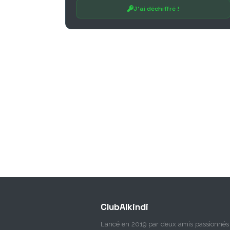
J'ai déchiffré !
ClubAlkindi
Lancé en 2019 par deux amis passionnés 