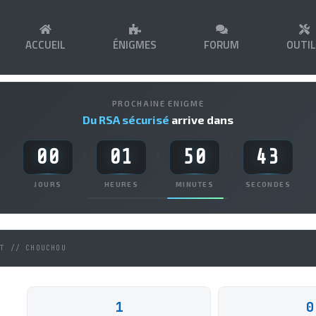
ACCUEIL
ÉNIGMES
FORUM
OUTI
PROCHAINE ENIGME
Du RSA sécurisé
arrive dans
00
01
50
43
:
:
:
JOURS
HEURES
MINUTES
SECONDES
NT // CHOUCHOU
1
0