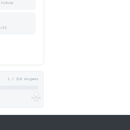
 FORUM
LLES
1 / 318 énigmes
MAÎTRE
315