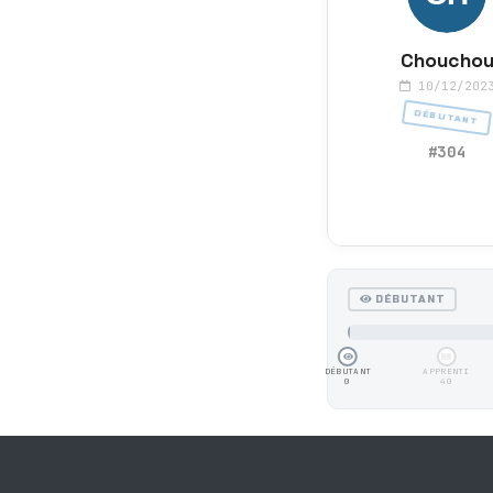
Choucho
10/12/202
DÉBUTANT
#304
DÉBUTANT
DÉBUTANT
APPRENTI
0
40