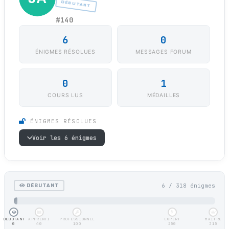
DÉBUTANT
#140
6
0
ÉNIGMES RÉSOLUES
MESSAGES FORUM
0
1
COURS LUS
MÉDAILLES
ÉNIGMES RÉSOLUES
Voir les 6 énigmes
6 / 318 énigmes
DÉBUTANT
DÉBUTANT
APPRENTI
PROFESSIONNEL
EXPERT
MAÎTRE
0
40
100
250
315