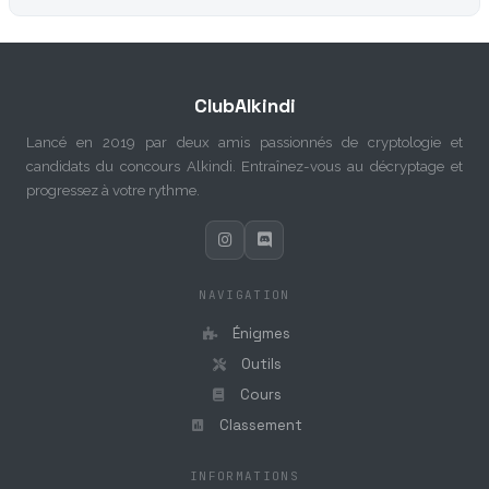
ClubAlkindi
Lancé en 2019 par deux amis passionnés de cryptologie et
candidats du concours Alkindi. Entraînez-vous au décryptage et
progressez à votre rythme.
NAVIGATION
Énigmes
Outils
Cours
Classement
INFORMATIONS