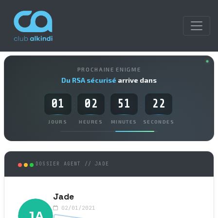
PROCHAINE ENIGME
Du RSA sécurisé
arrive dans
01
02
51
22
:
:
:
JOURS
HEURES
MINUTES
SECONDES
DOSSIER AGENT // JADE
Jade
02/01/2021