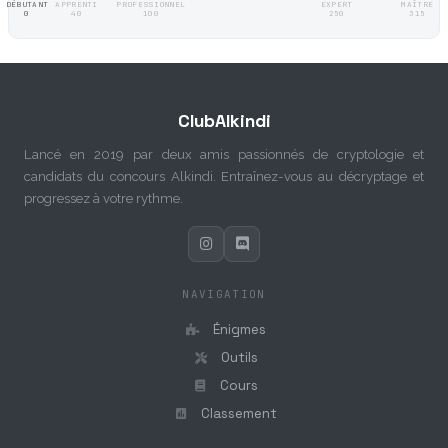
DÉBUTANT
APPRENTI
PROFESSIONNEL
EXPERT
MAÎTRE
0
40
100
250
315
ClubAlkindi
Lancé en 2019 par deux amis passionnés de cryptologie et
candidats du concours Alkindi. Entraînez-vous au décryptage et
progressez à votre rythme.
NAVIGATION
Énigmes
Outils
Cours
Classement