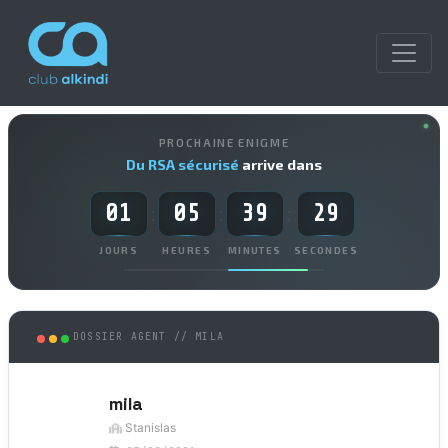
PROCHAINE ENIGME
Du RSA sécurisé
arrive dans
01
05
39
29
:
:
:
JOURS
HEURES
MINUTES
SECONDES
DOSSIER AGENT // MILA
mila
Stanislas