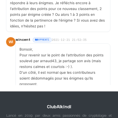
répondre à leurs énigmes. Je réfléchis encore à
l'attribution des points pour ce nouveau classement, 2
points par énigme créée ? Ou alors 1 à 3 points en
fonction de la pertinence de l'énigme ? Si vous avez des
idées, n'hésitez pas !
wincent
2021-12-21 21:52:35
APPRENTI
Bonsoir,
Pour revenir sur le point de l'attribution des points
soulevé par arnaud43, je partage son avis (mais
restons calmes et courtois :-) ).
D'un côté, il est normal que les contributeurs
soient dédommagés pour les énigmes qu'ils
proposent.
D'un autre côté, je ne trouve non plus pas très
équitable qu'ils reçoivent les points pour des
énigmes qu'ils ont créées car ils n'ont pas eu à les
ClubAlkindi
résoudre (par définition).
Il me semble qu'Axel avait mis en place cette
Lancé en 2019 par deux amis passionnés de cryptologie et