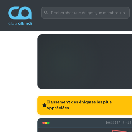
Classement des énigmes les plus
appréciées
DOSSIER N-15