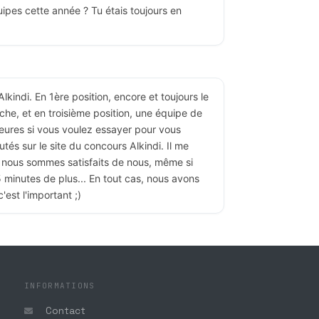
ipes cette année ? Tu étais toujours en
lkindi. En 1ère position, encore et toujours le
che, et en troisième position, une équipe de
eures si vous voulez essayer pour vous
utés sur le site du concours Alkindi. Il me
à, nous sommes satisfaits de nous, même si
 minutes de plus... En tout cas, nous avons
est l'important ;)
'hui à 9h30 ! Nous aurons les résultats en fin
INFORMATIONS
Contact