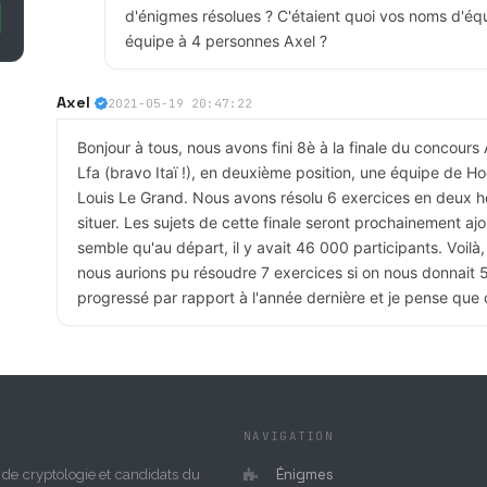
d'énigmes résolues ? C'étaient quoi vos noms d'équ
équipe à 4 personnes Axel ?
Axel
2021-05-19 20:47:22
Bonjour à tous, nous avons fini 8è à la finale du concours A
Lfa (bravo Itaï !), en deuxième position, une équipe de Ho
Louis Le Grand. Nous avons résolu 6 exercices en deux h
situer. Les sujets de cette finale seront prochainement ajo
semble qu'au départ, il y avait 46 000 participants. Voil
nous aurions pu résoudre 7 exercices si on nous donnait 5
progressé par rapport à l'année dernière et je pense que c'
Axel
2021-05-12 08:40:28
Bonjour à tous, la finale du concours Alkindi a lieu aujourd
d'après-midi !
NAVIGATION
Énigmes
de cryptologie et candidats du