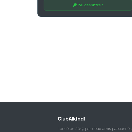
J'ai déchiffré !
ClubAlkindi
Lancé en 2019 par deux amis passionnés 