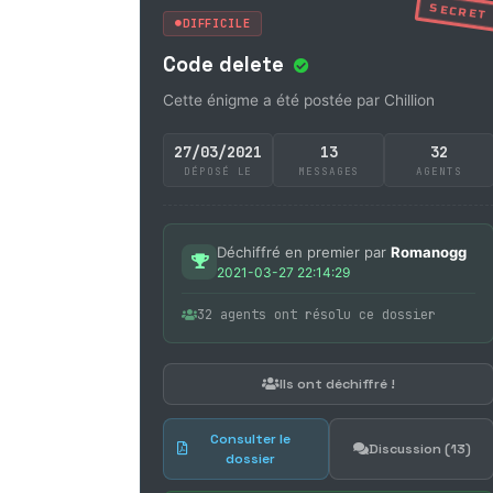
SECRET
DIFFICILE
Code delete
Cette énigme a été postée par Chillion
27/03/2021
13
32
DÉPOSÉ LE
MESSAGES
AGENTS
Déchiffré en premier par
Romanogg
2021-03-27 22:14:29
32 agents ont résolu ce dossier
Ils ont déchiffré !
Consulter le
Discussion (13)
dossier