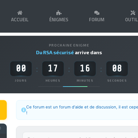
ACCUEIL
ÉNIGMES
FORUM
OUTI
PROCHAINE ENIGME
Du RSA sécurisé
arrive dans
00
17
16
07
:
:
:
JOURS
HEURES
MINUTES
SECONDES
Ce forum est un forum d'aide et de discussion, il est cep
!
3