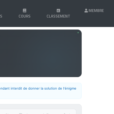
MEMBRE
LS
COURS
CLASSEMENT
endant interdit de donner la solution de l'énigme