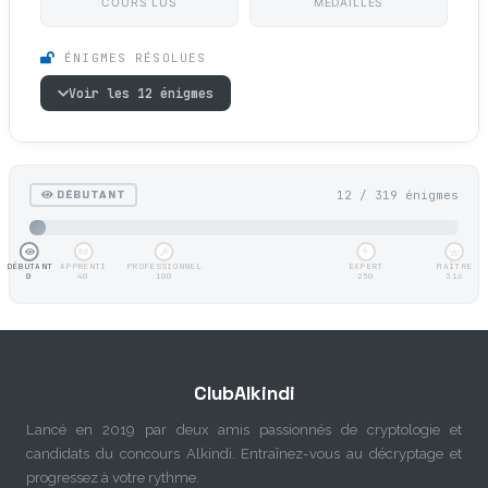
COURS LUS
MÉDAILLES
ÉNIGMES RÉSOLUES
Voir les 12 énigmes
12 / 319 énigmes
DÉBUTANT
DÉBUTANT
APPRENTI
PROFESSIONNEL
EXPERT
MAÎTRE
0
40
100
250
316
ClubAlkindi
Lancé en 2019 par deux amis passionnés de cryptologie et
candidats du concours Alkindi. Entraînez-vous au décryptage et
progressez à votre rythme.