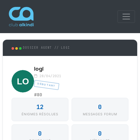
DOSSIER AGENT // LOGI
logi
28/04/2021
DÉBUTANT
#80
12
0
ÉNIGMES RÉSOLUES
MESSAGES FORUM
0
0