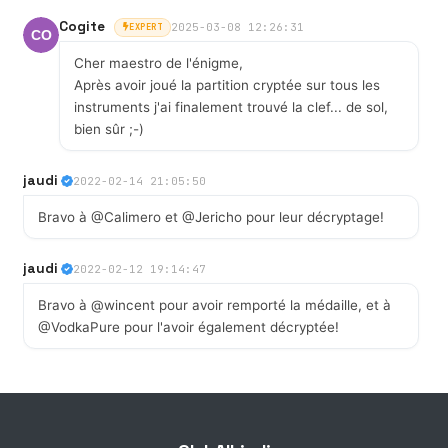
Cogite
2025-03-08 12:26:31
EXPERT
Cher maestro de l'énigme,
Après avoir joué la partition cryptée sur tous les
instruments j'ai finalement trouvé la clef... de sol,
bien sûr ;-)
jaudi
2022-02-14 21:05:50
Bravo à @Calimero et @Jericho pour leur décryptage!
jaudi
2022-02-12 19:14:47
Bravo à @wincent pour avoir remporté la médaille, et à
@VodkaPure pour l'avoir également décryptée!