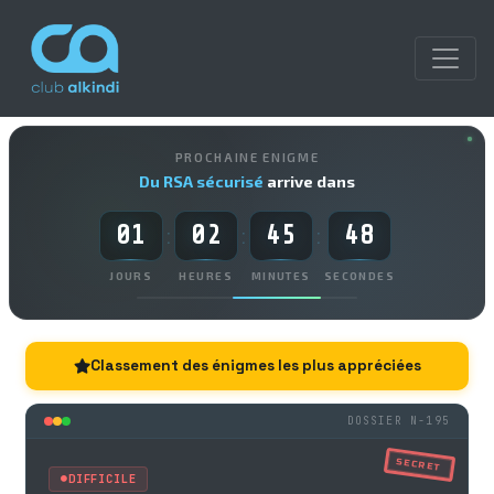
PROCHAINE ENIGME
Du RSA sécurisé
arrive dans
01
02
45
47
:
:
:
JOURS
HEURES
MINUTES
SECONDES
Classement des énigmes les plus appréciées
DOSSIER N-195
SECRET
DIFFICILE