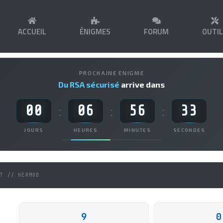
ACCUEIL
ÉNIGMES
FORUM
OUTI
PROCHAINE ENIGME
Du RSA sécurisé
arrive dans
00
06
56
33
:
:
:
JOURS
HEURES
MINUTES
SECONDES
NT // HERMOD
9
0