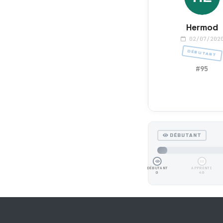
Hermod
02/07/202
DÉBUTANT
#95
DÉBUTANT
DÉBUTANT
APPRENTI
0
40