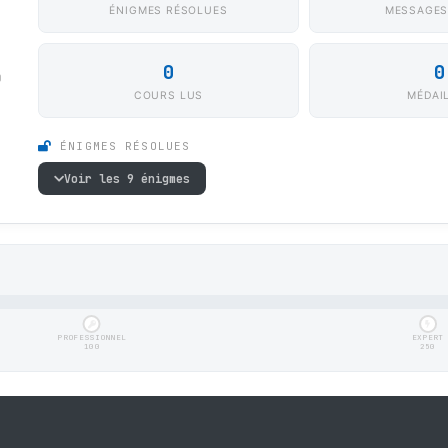
ÉNIGMES RÉSOLUES
MESSAGES
0
0
0
COURS LUS
MÉDAI
ÉNIGMES RÉSOLUES
Voir les 9 énigmes
PROFESSIONNEL
EXPERT
100
250