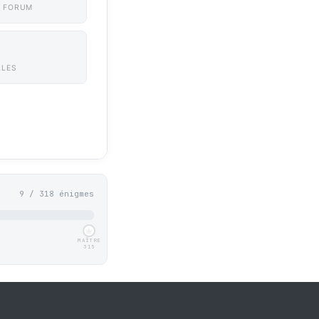
 FORUM
LLES
9 / 318 énigmes
MAÎTRE
315