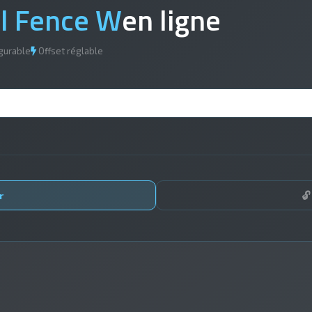
il Fence W
en ligne
gurable
Offset réglable
r
🔓