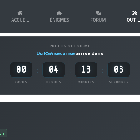
ACCUEIL
ÉNIGMES
FORUM
OUTI
PROCHAINE ENIGME
Du RSA sécurisé
arrive dans
00
04
13
02
:
:
:
JOURS
HEURES
MINUTES
SECONDES
on