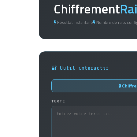
Chiffrement
Ra
Résultat instantané
Nombre de rails confi
🔐 Outil interactif
🔒 Chiffre
TEXTE