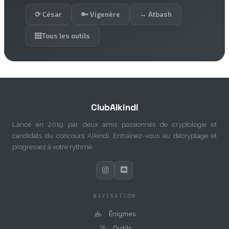
⟳ César
🔑 Vigenère
↔ Atbash
Tous les outils
ClubAlkindi
Lancé en 2019 par deux amis passionnés de cryptologie et
candidats du concours Alkindi. Entraînez-vous au décryptage et
progressez à votre rythme.
NAVIGATION
Énigmes
Outils