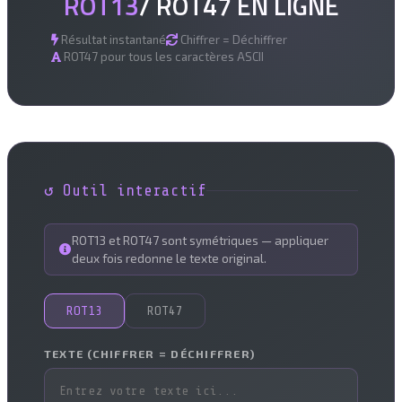
ROT13
/ ROT47 EN LIGNE
Résultat instantané
Chiffrer = Déchiffrer
ROT47 pour tous les caractères ASCII
↺ Outil interactif
ROT13 et ROT47 sont symétriques — appliquer
deux fois redonne le texte original.
ROT13
ROT47
TEXTE (CHIFFRER = DÉCHIFFRER)