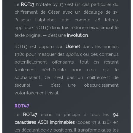
Le
ROT13
("rotate by 13") est un cas particulier du
chiffrement de César avec un décalage de 13.
Puisque l'alphabet latin compte 26 lettres,
appliquer ROT13 deux fois redonne exactement le
texte original — c'est une
involution
.
ROT13 est apparu sur
Usenet
dans les années
1980 pour masquer des
spoilers
ou des contenus
potentiellement offensants, tout en restant
facilement déchiffrable pour ceux qui le
souhaitaient. Ce n'est pas un chiffrement de
sécurité — c'est une obscurcissement
volontairement trivial.
ROT47
Le
ROT47
étend le principe à tous les
94
caractères ASCII imprimables
(codes 33 à 126), en
les décalant de 47 positions. Il transforme aussi les