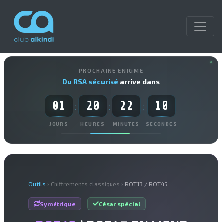
PROCHAINE ENIGME
Du RSA sécurisé
arrive dans
01
20
22
09
:
:
:
JOURS
HEURES
MINUTES
SECONDES
Outils
› Chiffrements classiques ›
ROT13 / ROT47
Symétrique
César spécial