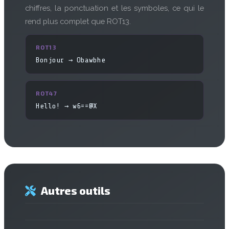
chiffres, la ponctuation et les symboles, ce qui le
rend plus complet que ROT13.
ROT13
Bonjour → Obawbhe
ROT47
Hello! → w6==@X
Autres outils